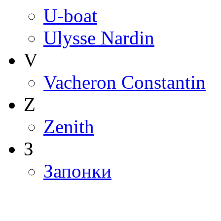
U-boat
Ulysse Nardin
V
Vacheron Constantin
Z
Zenith
З
Запонки