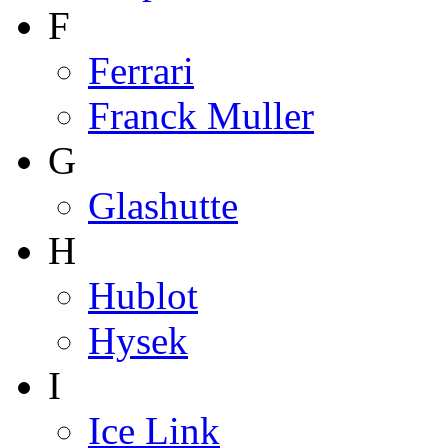
F
Ferrari
Franck Muller
G
Glashutte
H
Hublot
Hysek
I
Ice Link