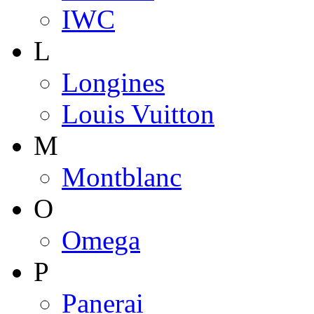
IWC
L
Longines
Louis Vuitton
M
Montblanc
O
Omega
P
Panerai